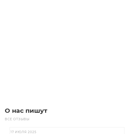
Звездочка 06B-2 без ступицы, под расточку, Z=65
Уточните наличие
3 800
₽
/шт
В корзину
О нас пишут
ВСЕ ОТЗЫВЫ
17 ИЮЛЯ 2025