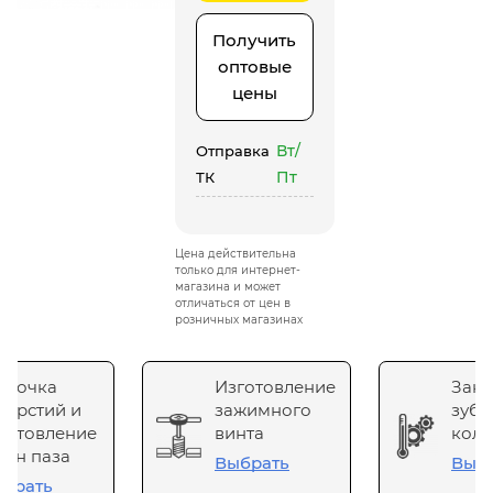
Получить
оптовые
цены
Вт/
Отправка
Пт
ТК
Цена действительна
только для интернет-
магазина и может
отличаться от цен в
розничных магазинах
сточка
Изготовление
Зака
верстий и
зажимного
зубч
готовление
винта
коле
он паза
Выбрать
Выб
брать