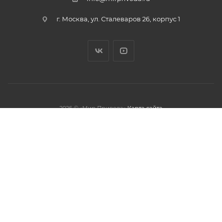
г. Москва, ул. Сталеваров 26, корпус 1
2026 © «Мир Привода»
Карта сайта
олжая использовать данный сайт,
тношении обработки персональных
обработки файлов cookies.