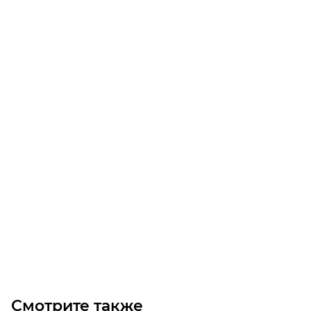
Мотор-редуктор NMRV040-25-115-0.37/1500-B14
Уточните наличие
Цена по запросу
Под заказ
Смотрите также