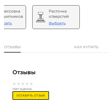
прессовка
Расточка
одшипников
отверстий
брать
Выбрать
ОТЗЫВЫ
КАК КУПИТЬ
Отзывы
Нет оценок
ОСТАВИТЬ ОТЗЫВ