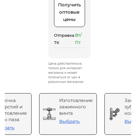
Получить
оптовые
цены
Вт/
Отправка
Пт
ТК
Цена действительна
только для интернет-
магазина и может
отличаться от цен в
розничных магазинах
сточка
Изготовление
Зака
верстий и
зажимного
зубч
готовление
винта
коле
он паза
Выбрать
Выб
брать