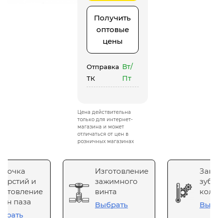
Получить
оптовые
цены
Вт/
Отправка
Пт
ТК
Цена действительна
только для интернет-
магазина и может
отличаться от цен в
розничных магазинах
сточка
Изготовление
Зака
верстий и
зажимного
зубч
готовление
винта
коле
он паза
Выбрать
Выб
брать