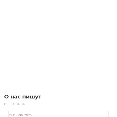
Звездочка 08B-1 без ступицы, под расточку, Z=75
Уточните наличие
5 000
₽
/шт
В корзину
О нас пишут
ВСЕ ОТЗЫВЫ
17 ИЮЛЯ 2025