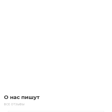
Звездочка ASA 40-1 без ступицы, под расточку Z=20
Уточните наличие
Цена по запросу
Под заказ
О нас пишут
ВСЕ ОТЗЫВЫ