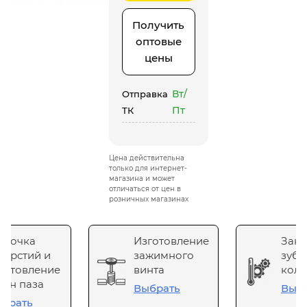
Получить
оптовые
цены
Вт/
Отправка
Пт
ТК
Цена действительна
только для интернет-
магазина и может
отличаться от цен в
розничных магазинах
сточка
Изготовление
Зака
верстий и
зажимного
зубч
готовление
винта
коле
он паза
Выбрать
Выб
брать