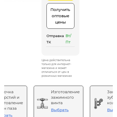
Получить
оптовые
цены
Вт/
Отправка
Пт
ТК
Цена действительна
только для интернет-
магазина и может
отличаться от цен в
розничных магазинах
сточка
Изготовление
Зака
верстий и
зажимного
зубч
готовление
винта
коле
он паза
Выбрать
Выб
брать