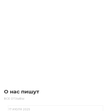
Линейный модуль YR-EGHS120F-BL-20-500
Уточните наличие
Цена по запросу
Под заказ
О нас пишут
ВСЕ ОТЗЫВЫ
17 ИЮЛЯ 2025