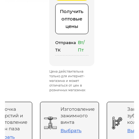
Получить
оптовые
цены
Вт/
Отправка
Пт
ТК
Цена действительна
только для интернет-
магазина и может
отличаться от цен в
розничных магазинах
сточка
Изготовление
Зака
верстий и
зажимного
зубч
готовление
винта
коле
он паза
Выбрать
Выб
брать