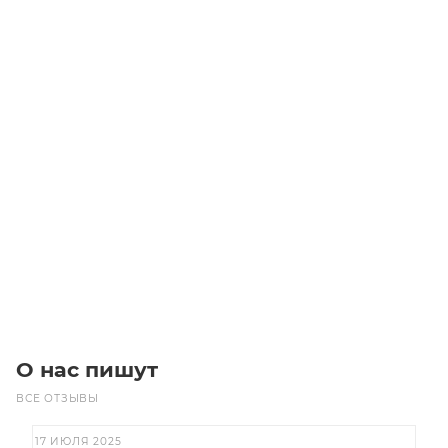
T5-480-6 Ремень (Gates)
Уточните наличие
Цена по запросу
Под заказ
О нас пишут
ВСЕ ОТЗЫВЫ
17 ИЮЛЯ 2025