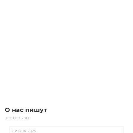
B-NMD 25/190A/A Центробежные насосы
Уточните наличие
Цена по запросу
Под заказ
О нас пишут
ВСЕ ОТЗЫВЫ
17 ИЮЛЯ 2025