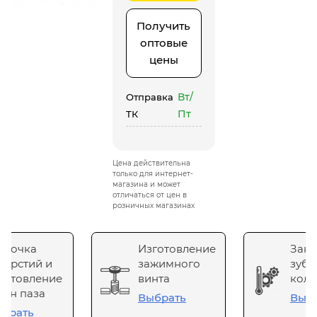
Получить
оптовые
цены
Вт/
Отправка
Пт
ТК
Цена действительна
только для интернет-
магазина и может
отличаться от цен в
розничных магазинах
сточка
Изготовление
Зака
верстий и
зажимного
зубч
готовление
винта
коле
он паза
Выбрать
Выб
брать