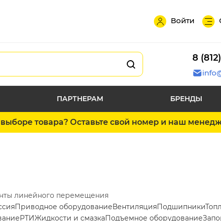
Войти
8 (812
info
ПАРТНЕРАМ
БРЕНДЫ
выборе товара? Оставьте свой номер и наш менед
нты линейного перемещения
ссия
Приводное оборудование
Вентиляция
Подшипники
Топ
вание
РТИ
Жидкости и смазка
Подъемное оборудование
Запо