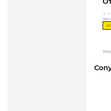
О
Нет 
ОС
Загру
Соп