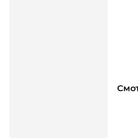
Линей
Уто
Цена
Смо