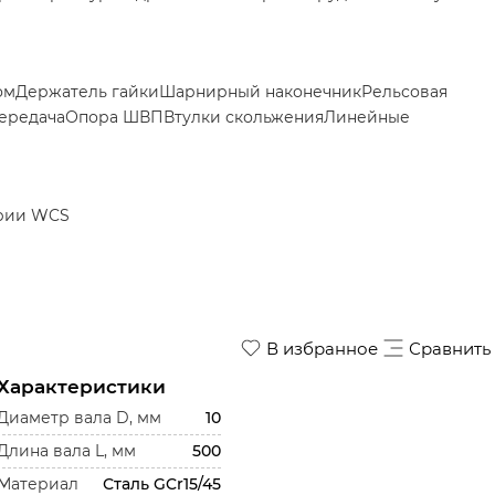
ом
Держатель гайки
Шарнирный наконечник
Рельсовая
ередача
Опора ШВП
Втулки скольжения
Линейные
рии WCS
В избранное
Сравнить
Характеристики
Диаметр вала D, мм
10
Длина вала L, мм
500
Материал
Сталь GCr15/45