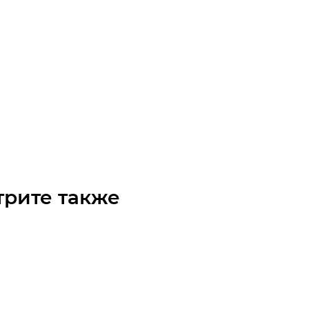
ный модуль YR-HGHP140F-L-350
чните наличие
 по запросу
трите также