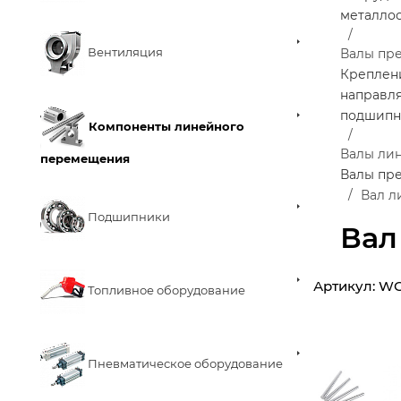
металло
Вентиляция
Валы пр
Креплен
направл
подшипн
Компоненты линейного
Валы ли
перемещения
Валы пр
Вал л
Подшипники
Вал
Артикул:
WC
Топливное оборудование
Пневматическое оборудование