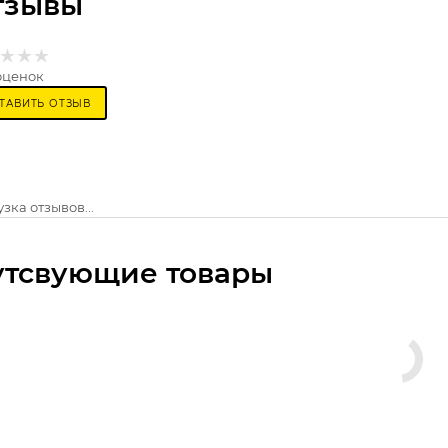
тзывы
оценок
ТАВИТЬ ОТЗЫВ
зка отзывов...
утсвующие товары