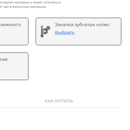
интернет-магазина и может отличаться
от цен в розничных магазинах
ажимного
Закалка зубчатых колес
Выбрать
тий
КАК КУПИТЬ