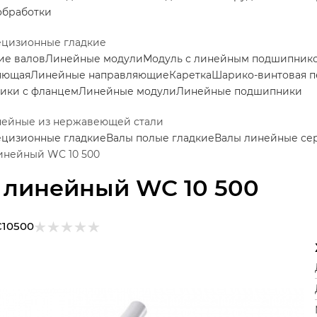
обработки
ецизионные гладкие
ие валов
Линейные модули
Модуль с линейным подшипник
яющая
Линейные направляющие
Каретка
Шарико-винтовая п
ики с фланцем
Линейные модули
Линейные подшипники
нейные из нержавеющей стали
ецизионные гладкие
Валы полые гладкие
Валы линейные се
инейный WC 10 500
 линейный WC 10 500
10500