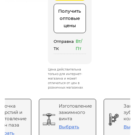
Получить
оптовые
цены
Вт/
Отправка
Пт
ТК
Цена действительна
только для интернет-
магазина и может
отличаться от цен в
розничных магазинах
сточка
Изготовление
Зака
верстий и
зажимного
зубч
готовление
винта
коле
он паза
Выбрать
Выб
брать