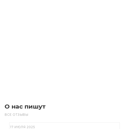
Линейный модуль YR-HGHS140F-BL-20-1000
Уточните наличие
Цена по запросу
Под заказ
О нас пишут
ВСЕ ОТЗЫВЫ
17 ИЮЛЯ 2025