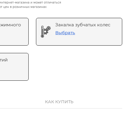
интернет-магазина и может отличаться
от цен в розничных магазинах
ажимного
Закалка зубчатых колес
Выбрать
тий
КАК КУПИТЬ