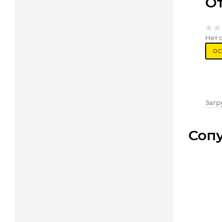
О
Нет 
ОС
Загру
Соп