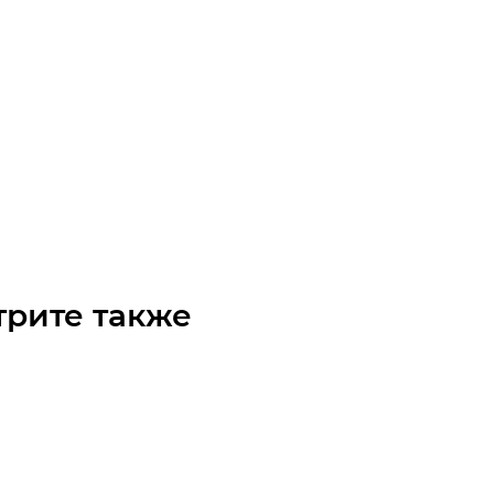
зный электродвигатель MS21D 90 S 2b (1.1/3000)
чните наличие
 по запросу
трите также