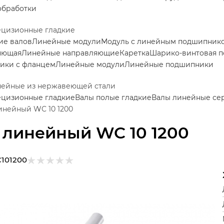
обработки
ецизионные гладкие
ие валов
Линейные модули
Модуль с линейным подшипник
яющая
Линейные направляющие
Каретка
Шарико-винтовая п
ики с фланцем
Линейные модули
Линейные подшипники
нейные из нержавеющей стали
ецизионные гладкие
Валы полые гладкие
Валы линейные се
инейный WC 10 1200
 линейный WC 10 1200
101200