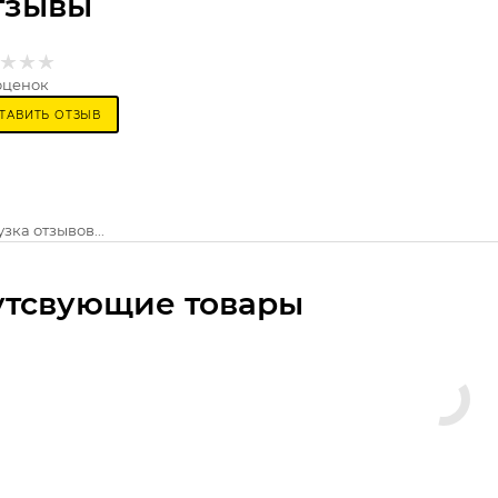
тзывы
оценок
ТАВИТЬ ОТЗЫВ
зка отзывов...
утсвующие товары