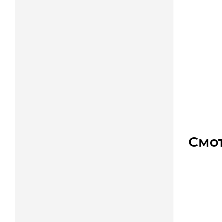
Однофа
Уто
Цена
Смо