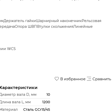
ом
Держатель гайки
Шарнирный наконечник
Рельсовая
ередача
Опора ШВП
Втулки скольжения
Линейные
рии WCS
В избранное
Сравнить
Характеристики
Диаметр вала D, мм
10
Длина вала L, мм
1200
Материал
Сталь GCr15/45