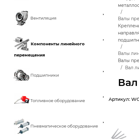
металло
Вентиляция
Валы пр
Креплен
направл
подшипн
Компоненты линейного
Валы ли
перемещения
Валы пр
Вал л
Подшипники
Вал
Артикул:
WC
Топливное оборудование
Пневматическое оборудование