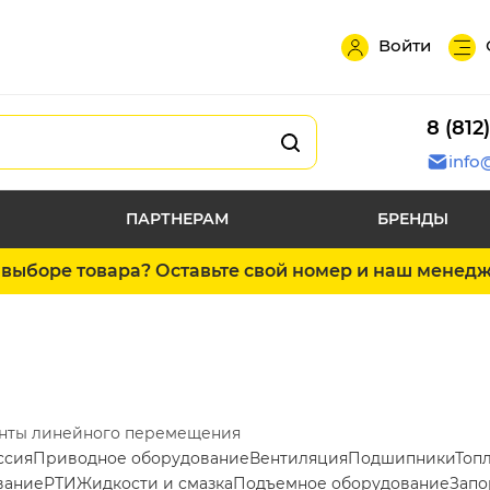
Войти
8 (812
info
ПАРТНЕРАМ
БРЕНДЫ
выборе товара? Оставьте свой номер и наш менед
нты линейного перемещения
ссия
Приводное оборудование
Вентиляция
Подшипники
Топ
вание
РТИ
Жидкости и смазка
Подъемное оборудование
Запо