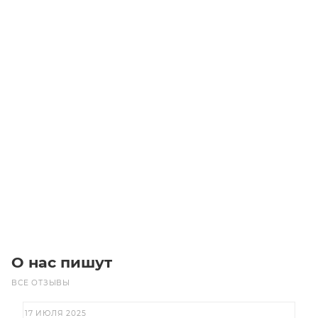
Направляющие для цепи 06B2 T2-01 10X25
Уточните наличие
6 200
₽
/шт
В корзину
О нас пишут
ВСЕ ОТЗЫВЫ
17 ИЮЛЯ 2025