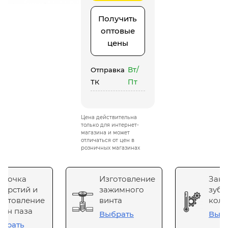
Получить
оптовые
цены
Вт/
Отправка
Пт
ТК
Цена действительна
только для интернет-
магазина и может
отличаться от цен в
розничных магазинах
сточка
Изготовление
Зака
верстий и
зажимного
зубч
готовление
винта
коле
он паза
Выбрать
Выб
брать