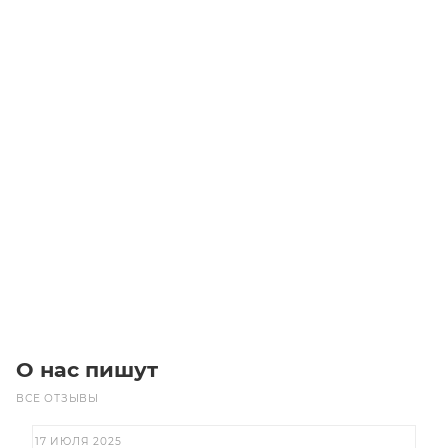
Линейный модуль YR-HGWS95F-I-BC-10-250
Уточните наличие
Цена по запросу
Под заказ
О нас пишут
ВСЕ ОТЗЫВЫ
17 ИЮЛЯ 2025