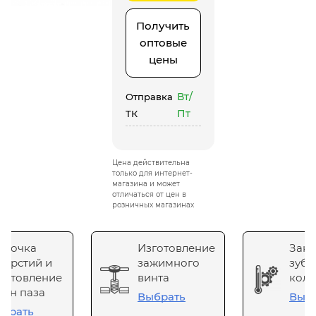
Получить
оптовые
цены
Вт/
Отправка
Пт
ТК
Цена действительна
только для интернет-
магазина и может
отличаться от цен в
розничных магазинах
сточка
Изготовление
Зака
верстий и
зажимного
зубч
готовление
винта
коле
он паза
Выбрать
Выб
брать