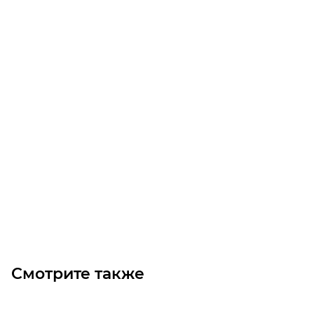
Шайба плоская стальная C-RGS 6-30
Уточните наличие
Цена по запросу
Под заказ
Смотрите также