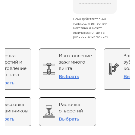
Цена действительна
только для интернет-
магазина и может
отличаться от цен в
розничных магазинах
сточка
Изготовление
Зака
верстий и
зажимного
зубч
готовление
винта
коле
он паза
Выбрать
Выб
брать
прессовка
Расточка
одшипников
отверстий
брать
Выбрать