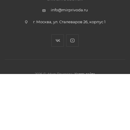
info@mirprivoda.ru
г. Москва, ул. Сталеваров 26, корпус 1
2026 © «Мир Привода»
Карта сайта
олжая использовать данный сайт,
тношении обработки персональных