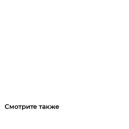
Звездочка 10B-2 без ступицы, под расточку, Z=22
Уточните наличие
1 800
₽
/шт
В корзину
Смотрите также