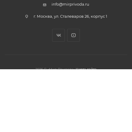
info@mirprivoda.ru
г. Москва, ул. Сталеваров 26, корпус 1
2026 © «Мир Привода»
Карта сайта
олжая использовать данный сайт,
тношении обработки персональных
обработки файлов cookies.