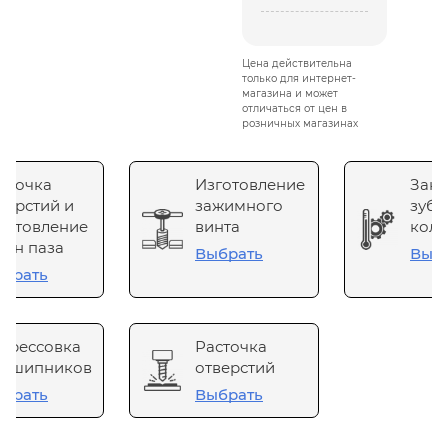
Цена действительна
только для интернет-
магазина и может
отличаться от цен в
розничных магазинах
сточка
Изготовление
Зака
верстий и
зажимного
зубч
готовление
винта
коле
он паза
Выбрать
Выб
брать
прессовка
Расточка
одшипников
отверстий
брать
Выбрать