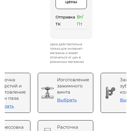
цены
Вт/
Отправка
Пт
ТК
Цена действительна
только для интернет-
магазина и может
отличаться от цен в
розничных магазинах
сточка
Изготовление
Зака
верстий и
зажимного
зубч
готовление
винта
коле
он паза
Выбрать
Выб
брать
прессовка
Расточка