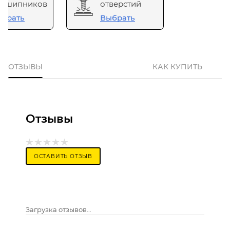
одшипников
отверстий
брать
Выбрать
ОТЗЫВЫ
КАК КУПИТЬ
Отзывы
ОСТАВИТЬ ОТЗЫВ
Загрузка отзывов...