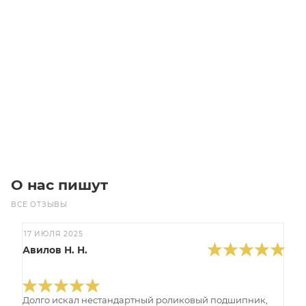
Цилиндрический роликовый подшипник NU2206 ETN
Уточните наличие
Цена по запросу
Под заказ
О нас пишут
ВСЕ ОТЗЫВЫ
17 ИЮЛЯ 2025
Авилов Н. Н.
Долго искал нестандартный роликовый подшипник,