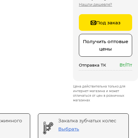
Нашли дешевле?
Под заказ
Получить оптовые
цены
Вт/Пт
Отправка ТК
Цена действительна только для
интернет-магазина и может
отличаться от цен в розничных
магазинах
ажимного
Закалка зубчатых колес
Выбрать