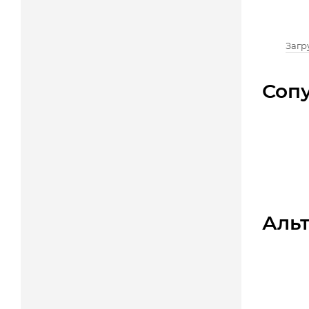
Загру
Соп
Аль