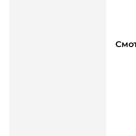
Мно
1 330
Смо