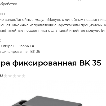
обработки
ШВП
ие валов
Линейные модули
Модуль с линейным подшипник
яющая
Линейные направляющие
Каретка
Валы прецизионные
ния
Линейные подшипники с фланцем
Линейные модули
Ли
K
F
Опора FF
Опора FK
 фиксированная BK 35
ра фиксированная BK 35
35