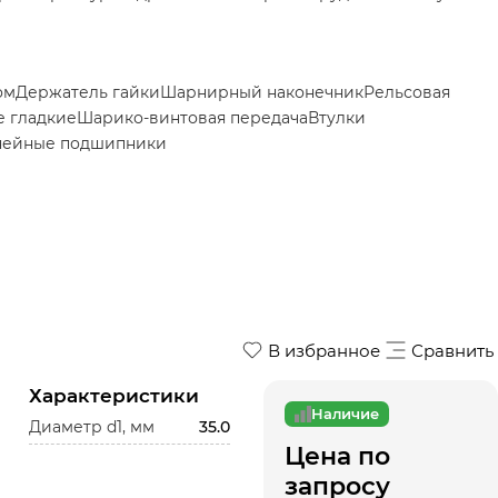
ом
Держатель гайки
Шарнирный наконечник
Рельсовая
 гладкие
Шарико-винтовая передача
Втулки
нейные подшипники
В избранное
Сравнить
Характеристики
Наличие
Диаметр d1, мм
35.0
Цена по
запросу