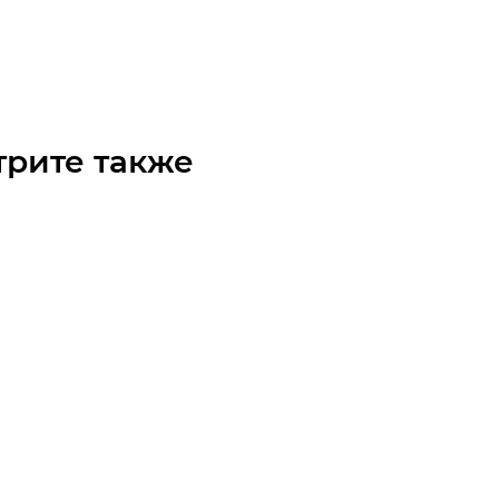
го
Арт.: 10109040
₽
/шт
трите также