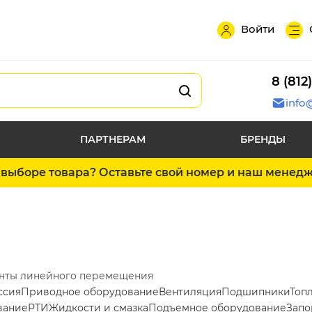
Войти
8 (812
info
ПАРТНЕРАМ
БРЕНДЫ
выборе товара? Оставьте свой номер и наш менед
нты линейного перемещения
ссия
Приводное оборудование
Вентиляция
Подшипники
Топ
вание
РТИ
Жидкости и смазка
Подъемное оборудование
Запо