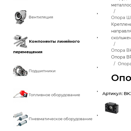
металло
Вентиляция
Опора 
Креплен
направл
скольже
Компоненты линейного
Опора B
перемещения
Опора B
Опора
Подшипники
Опо
Артикул:
BK
Топливное оборудование
Пневматическое оборудование