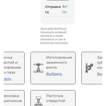
Вт/
Отправка
Пт
ТК
Цена действительна
только для интернет-
магазина и может
отличаться от цен в
розничных магазинах
сточка
Изготовление
Зака
верстий и
зажимного
зубч
готовление
винта
коле
он паза
Выбрать
Выб
брать
прессовка
Расточка
одшипников
отверстий