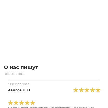
Двухскоростной электродвигатель с тормозом GR112ME
4/8 B14 (2.5-1.5)
Уточните наличие
Цена по запросу
Под заказ
О нас пишут
ВСЕ ОТЗЫВЫ
17 ИЮЛЯ 2025
Авилов Н. Н.
Долго искал нестандартный роликовый подшипник,