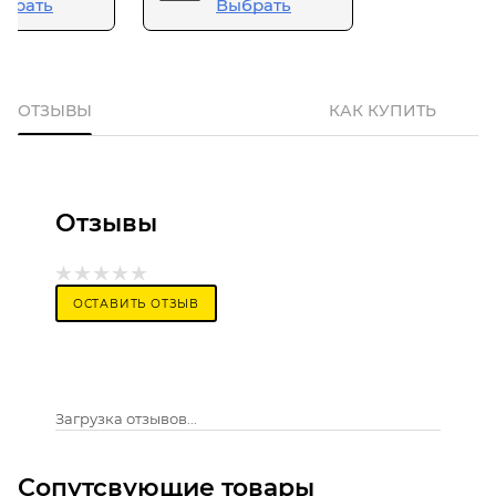
брать
Выбрать
ОТЗЫВЫ
КАК КУПИТЬ
Отзывы
ОСТАВИТЬ ОТЗЫВ
Загрузка отзывов...
Сопутсвующие товары