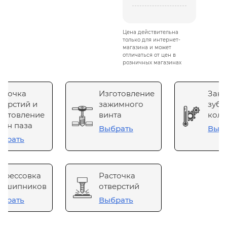
Цена действительна
только для интернет-
магазина и может
отличаться от цен в
розничных магазинах
сточка
Изготовление
Зака
верстий и
зажимного
зубч
готовление
винта
коле
он паза
Выбрать
Выб
брать
прессовка
Расточка
одшипников
отверстий
брать
Выбрать