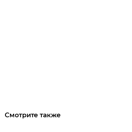
GT3 363 3MGT 9 Ремень (Gates)
Уточните наличие
Цена по запросу
Под заказ
Смотрите также