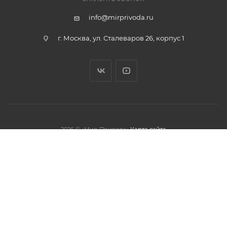
info@mirprivoda.ru
г. Москва, ул. Сталеваров 26, корпус 1
2026 © «Мир Привода»
Карта сайта
олжая использовать данный сайт,
тношении обработки персональных