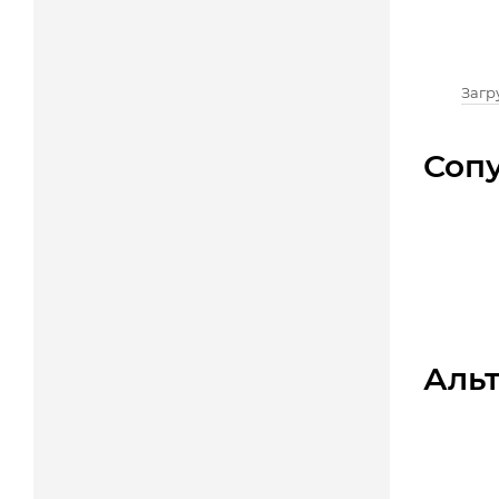
Загру
Соп
Аль