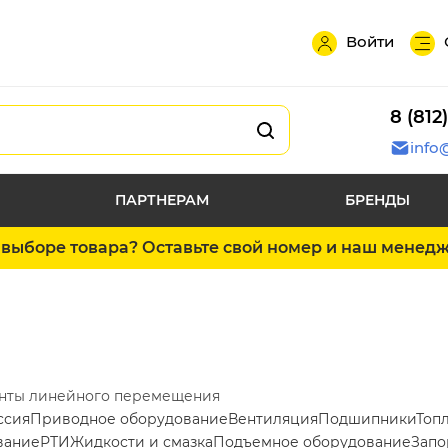
Войти
8 (812
info
ПАРТНЕРАМ
БРЕНДЫ
выборе товара? Оставьте свой номер и наш менед
нты линейного перемещения
ссия
Приводное оборудование
Вентиляция
Подшипники
Топ
вание
РТИ
Жидкости и смазка
Подъемное оборудование
Запо