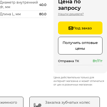
Цена по
Диаметр внутренний
40.0
dr, мм
запросу
Длина L, мм
80.0
Нашли дешевле?
Под заказ
Получить оптовые
цены
Вт/Пт
Отправка ТК
Цена действительна только для
интернет-магазина и может отличаться
от цен в розничных магазинах
ажимного
Закалка зубчатых колес