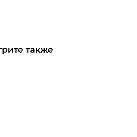
го
Арт.: 91201904
₽
/шт
трите также