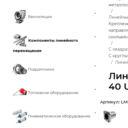
металло
Вентиляция
Линейны
Креплен
направл
скольже
Компоненты линейного
С квадр
перемещения
С кругл
Линей
Подшипники
Лин
40 
Топливное оборудование
Артикул:
LM
Пневматическое оборудование