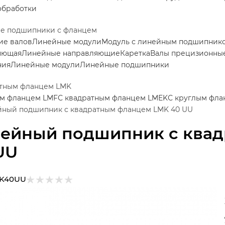
обработки
е подшипники с фланцем
ие валов
Линейные модули
Модуль с линейным подшипник
яющая
Линейные направляющие
Каретка
Валы прецизионные
ния
Линейные модули
Линейные подшипники
атным фланцем LMK
ым фланцем LMF
С квадратным фланцем LMEK
С круглым фла
ный подшипник с квадратным фланцем LMK 40 UU
ейный подшипник с ква
UU
K40UU