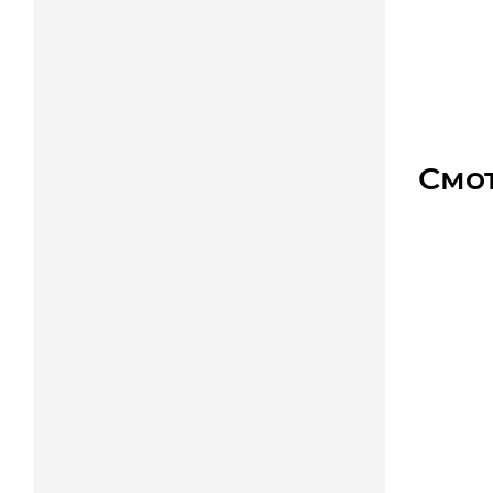
Мно
6 000
Смо