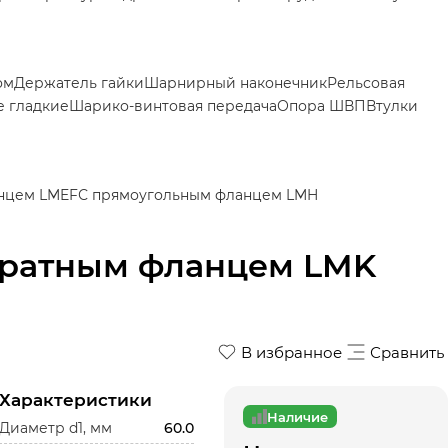
ом
Держатель гайки
Шарнирный наконечник
Рельсовая
 гладкие
Шарико-винтовая передача
Опора ШВП
Втулки
нцем LMEF
С прямоугольным фланцем LMH
дратным фланцем LMK
В избранное
Сравнить
Характеристики
Наличие
Диаметр d1, мм
60.0