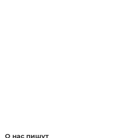
GT 3MR-15-21 Шкив зубчатый Poly Chain
Уточните наличие
510
₽
/шт
В корзину
О нас пишут