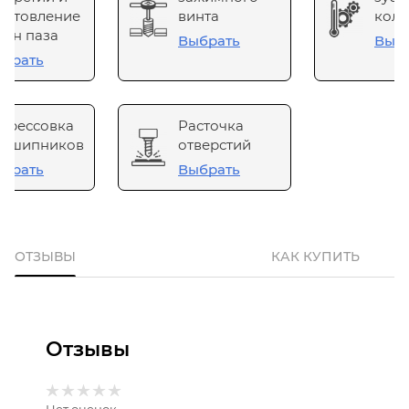
готовление
винта
коле
он паза
Выбрать
Выб
брать
прессовка
Расточка
одшипников
отверстий
брать
Выбрать
ОТЗЫВЫ
КАК КУПИТЬ
Отзывы