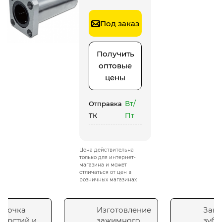
Под заказ
Получить
оптовые
цены
Вт/
Отправка
Пт
ТК
Цена действительна
только для интернет-
магазина и может
отличаться от цен в
розничных магазинах
сточка
Изготовление
Зака
верстий и
зажимного
зубч