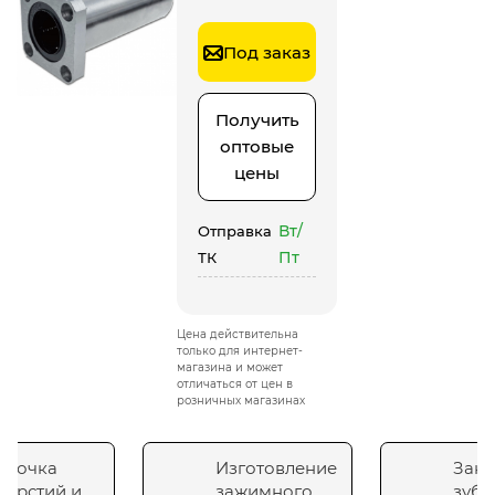
Под заказ
Получить
оптовые
цены
Вт/
Отправка
Пт
ТК
Цена действительна
только для интернет-
магазина и может
отличаться от цен в
розничных магазинах
сточка
Изготовление
Зака
верстий и
зажимного
зубч