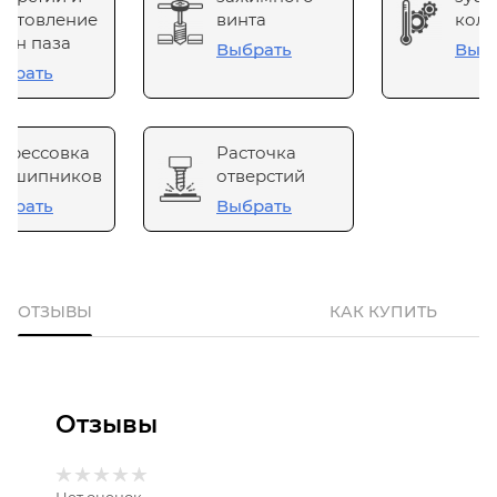
готовление
винта
коле
он паза
Выбрать
Выб
брать
прессовка
Расточка
одшипников
отверстий
брать
Выбрать
ОТЗЫВЫ
КАК КУПИТЬ
Отзывы