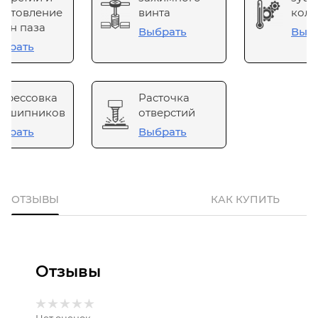
готовление
винта
коле
он паза
Выбрать
Выб
брать
прессовка
Расточка
одшипников
отверстий
брать
Выбрать
ОТЗЫВЫ
КАК КУПИТЬ
Отзывы