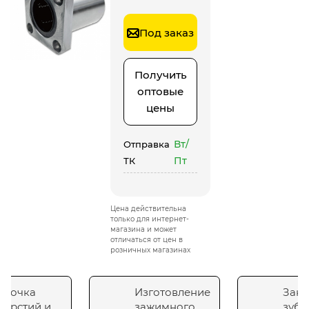
Под заказ
Получить
оптовые
цены
Вт/
Отправка
Пт
ТК
Цена действительна
только для интернет-
магазина и может
отличаться от цен в
розничных магазинах
сточка
Изготовление
Зака
верстий и
зажимного
зубч