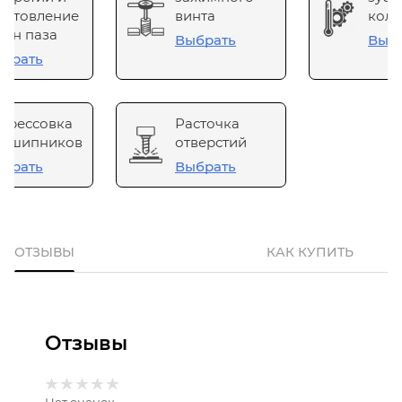
готовление
винта
коле
он паза
Выбрать
Выб
брать
прессовка
Расточка
одшипников
отверстий
брать
Выбрать
ОТЗЫВЫ
КАК КУПИТЬ
Отзывы