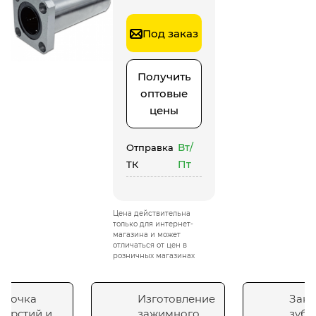
Под заказ
Получить
оптовые
цены
Вт/
Отправка
Пт
ТК
Цена действительна
только для интернет-
магазина и может
отличаться от цен в
розничных магазинах
сточка
Изготовление
Зака
верстий и
зажимного
зубч