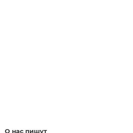
Линейный модуль YR-HGHS210F-BM-10-1200
Уточните наличие
Цена по запросу
Под заказ
О нас пишут