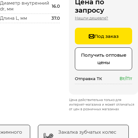
Цена по
Диаметр внутренний
16.0
dr, мм
запросу
Длина L, мм
37.0
Нашли дешевле?
Под заказ
Получить оптовые
цены
Вт/Пт
Отправка ТК
Цена действительна только для
интернет-магазина и может отличаться
от цен в розничных магазинах
ажимного
Закалка зубчатых колес