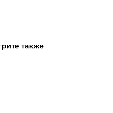
чка 08B-1 со ступицей, под расточку Z=25 SS
чните наличие
Арт.: 14112025
₽
/шт
трите также