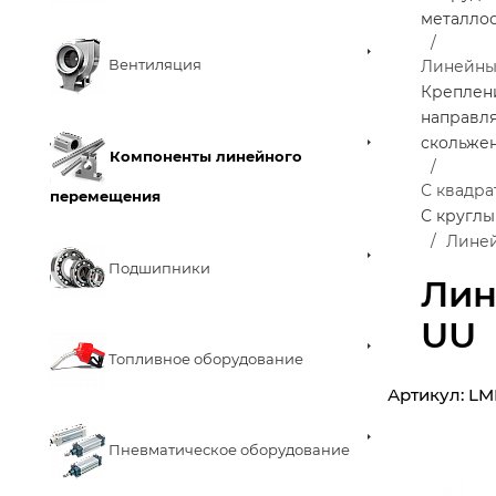
металло
Вентиляция
Линейны
Креплен
направл
скольже
Компоненты линейного
С квадр
перемещения
С кругл
Линей
Подшипники
Лин
UU
Топливное оборудование
Артикул:
LM
Пневматическое оборудование