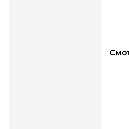
Звездо
Уто
5 000
Смо