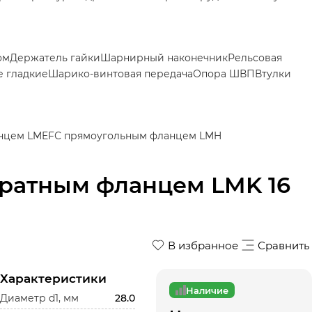
ом
Держатель гайки
Шарнирный наконечник
Рельсовая
 гладкие
Шарико-винтовая передача
Опора ШВП
Втулки
нцем LMEF
С прямоугольным фланцем LMH
ратным фланцем LMK 16
В избранное
Сравнить
Характеристики
Наличие
Диаметр d1, мм
28.0