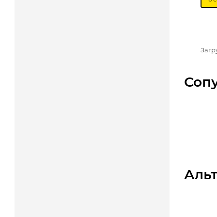
Загру
Соп
Аль