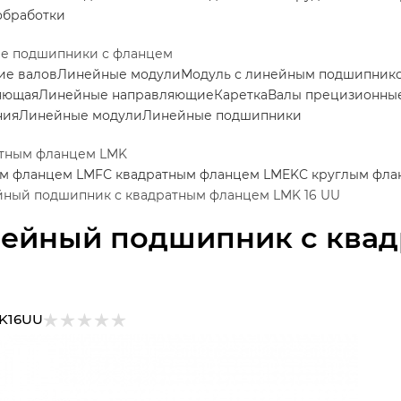
обработки
е подшипники с фланцем
ие валов
Линейные модули
Модуль с линейным подшипник
яющая
Линейные направляющие
Каретка
Валы прецизионные
ния
Линейные модули
Линейные подшипники
атным фланцем LMK
ым фланцем LMF
С квадратным фланцем LMEK
С круглым фла
ный подшипник с квадратным фланцем LMK 16 UU
ейный подшипник с квад
K16UU