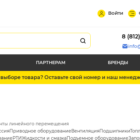
Войти
8 (812
info
ПАРТНЕРАМ
БРЕНДЫ
выборе товара? Оставьте свой номер и наш менед
нты линейного перемещения
ссия
Приводное оборудование
Вентиляция
Подшипники
Топ
вание
РТИ
Жидкости и смазка
Подъемное оборудование
Запо