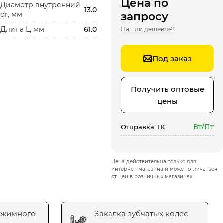
Цена по
Диаметр внутренний
13.0
dr, мм
запросу
Длина L, мм
61.0
Нашли дешевле?
Под заказ
Получить оптовые
цены
Вт/Пт
Отправка ТК
Цена действительна только для
интернет-магазина и может отличаться
от цен в розничных магазинах
ажимного
Закалка зубчатых колес