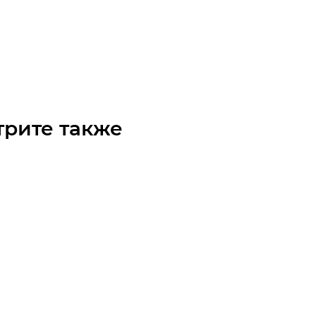
B 4 B5 (0,37/1500) Электродвигатель
чните наличие
 по запросу
трите также