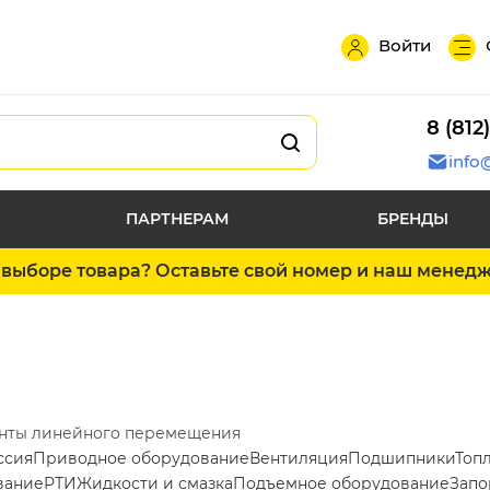
Войти
8 (812
info
ПАРТНЕРАМ
БРЕНДЫ
выборе товара? Оставьте свой номер и наш менед
нты линейного перемещения
ссия
Приводное оборудование
Вентиляция
Подшипники
Топ
вание
РТИ
Жидкости и смазка
Подъемное оборудование
Запо