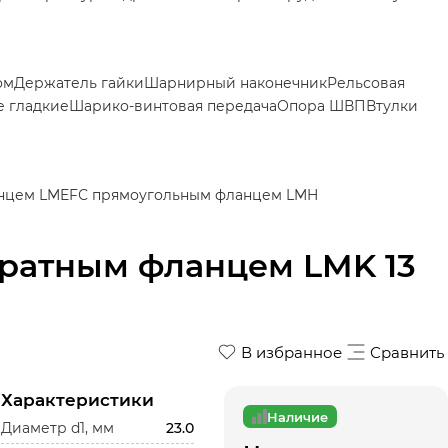
ом
Держатель гайки
Шарнирный наконечник
Рельсовая
 гладкие
Шарико-винтовая передача
Опора ШВП
Втулки
нцем LMEF
С прямоугольным фланцем LMH
ратным фланцем LMK 13
В избранное
Сравнить
Характеристики
Наличие
Диаметр d1, мм
23.0