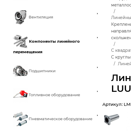
металло
Вентиляция
Линейны
Креплен
направл
скольже
Компоненты линейного
С квадр
перемещения
С кругл
Линей
Подшипники
Лин
LU
Топливное оборудование
Артикул:
LM
Пневматическое оборудование