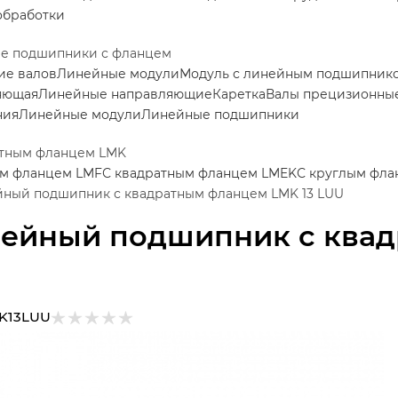
обработки
е подшипники с фланцем
ие валов
Линейные модули
Модуль с линейным подшипник
яющая
Линейные направляющие
Каретка
Валы прецизионные
ния
Линейные модули
Линейные подшипники
атным фланцем LMK
ым фланцем LMF
С квадратным фланцем LMEK
С круглым фла
ный подшипник с квадратным фланцем LMK 13 LUU
ейный подшипник с квад
U
K13LUU