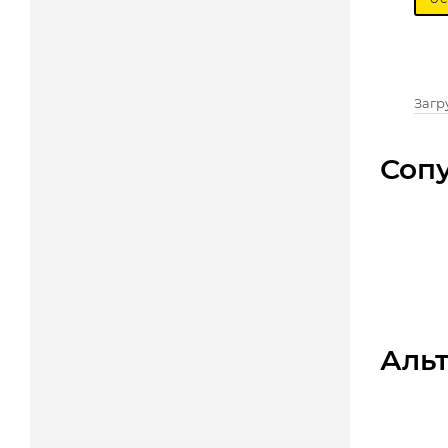
Загру
Соп
Аль