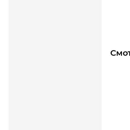
6SM 71
Уто
Цена
Смо