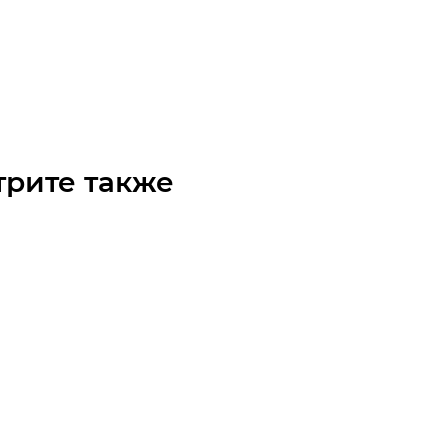
редуктор CHPL 7002 CPC 42.1 P132 B5 T2H 132 MB4 B5
чните наличие
 по запросу
трите также