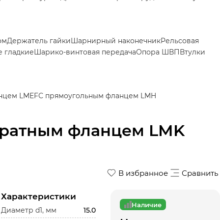
ом
Держатель гайки
Шарнирный наконечник
Рельсовая
 гладкие
Шарико-винтовая передача
Опора ШВП
Втулки
нцем LMEF
С прямоугольным фланцем LMH
дратным фланцем LMK
В избранное
Сравнить
Характеристики
Наличие
Диаметр d1, мм
15.0