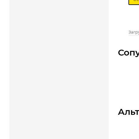
Загру
Соп
Аль