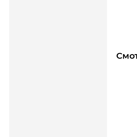
Мотор-
Уто
Цена
Смо