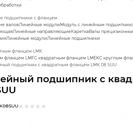
обработки
е подшипники с фланцем
ие валов
Линейные модули
Модуль с линейным подшипник
яющая
Линейные направляющие
Каретка
Валы прецизионные
ния
Линейные модули
Линейные подшипники
атным фланцем LMK
ым фланцем LMF
С квадратным фланцем LMEK
С круглым фла
ный подшипник с квадратным фланцем LMK 08 SUU
ейный подшипник с ква
SUU
K08SUU