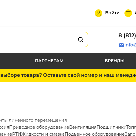
Войти
8 (812
info
ПАРТНЕРАМ
БРЕНДЫ
выборе товара? Оставьте свой номер и наш менед
нты линейного перемещения
ссия
Приводное оборудование
Вентиляция
Подшипники
Топ
вание
РТИ
Жидкости и смазка
Подъемное оборудование
Запо