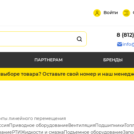
Войти
8 (812
info
ПАРТНЕРАМ
БРЕНДЫ
выборе товара? Оставьте свой номер и наш менед
нты линейного перемещения
ссия
Приводное оборудование
Вентиляция
Подшипники
Топ
вание
РТИ
Жидкости и смазка
Подъемное оборудование
Запо