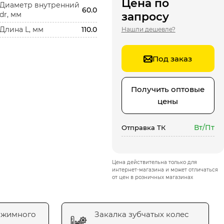
Цена по
Диаметр внутренний
60.0
dr, мм
запросу
Длина L, мм
110.0
Нашли дешевле?
Под заказ
Получить оптовые
цены
Вт/Пт
Отправка ТК
Цена действительна только для
интернет-магазина и может отличаться
от цен в розничных магазинах
ажимного
Закалка зубчатых колес