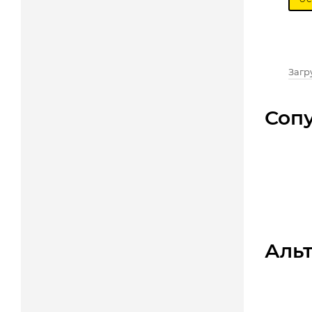
Загру
Соп
Аль