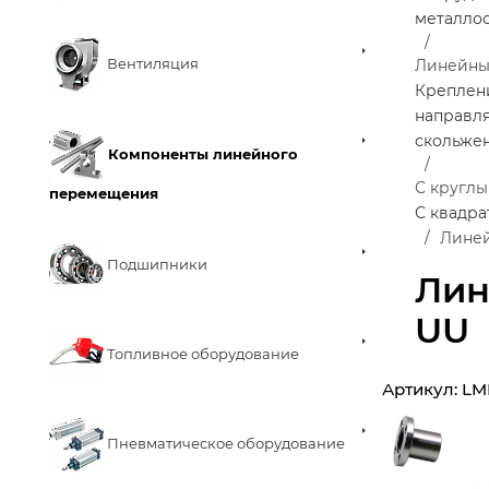
металло
Вентиляция
Линейны
Креплен
направл
скольже
Компоненты линейного
С кругл
перемещения
С квадр
Линей
Подшипники
Лин
UU
Топливное оборудование
Артикул:
LM
Пневматическое оборудование