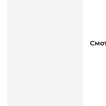
PM5029
Уто
Цена
Смо