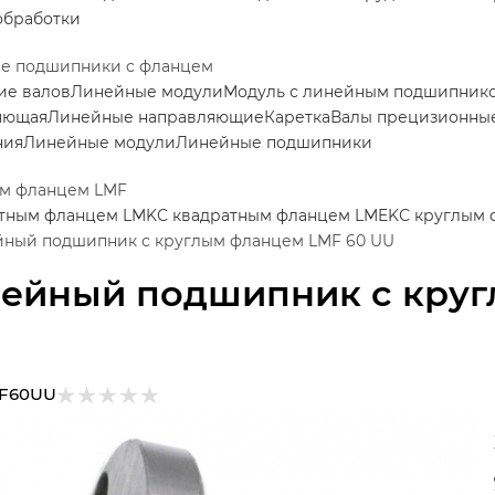
обработки
е подшипники с фланцем
ие валов
Линейные модули
Модуль с линейным подшипник
яющая
Линейные направляющие
Каретка
Валы прецизионные
ния
Линейные модули
Линейные подшипники
ым фланцем LMF
атным фланцем LMK
С квадратным фланцем LMEK
С круглым
ный подшипник с круглым фланцем LMF 60 UU
ейный подшипник с круг
F60UU