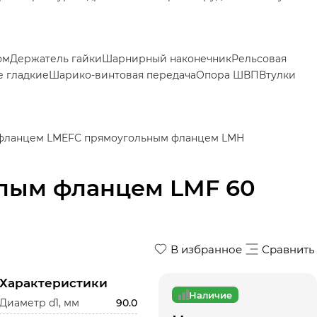
ом
Держатель гайки
Шарнирный наконечник
Рельсовая
 гладкие
Шарико-винтовая передача
Опора ШВП
Втулки
 фланцем LMEF
С прямоугольным фланцем LMH
лым фланцем LMF 60
В избранное
Сравнить
Характеристики
Наличие
Диаметр d1, мм
90.0