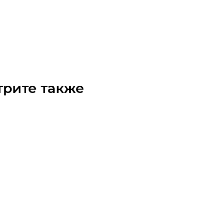
 1980M MICROV VAR RIB Ремень (Gates)
чните наличие
Арт.: 9468-19804
 по запросу
трите также