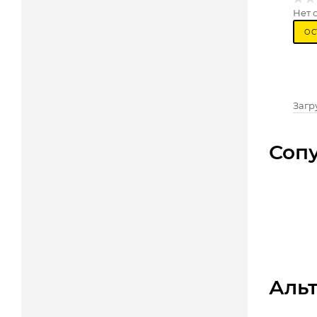
Нет 
ОС
Загру
Соп
Аль