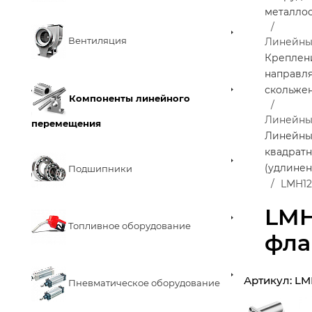
металло
Вентиляция
Линейны
Креплен
направл
скольже
Компоненты линейного
Линейны
перемещения
Линейны
квадрат
(удлине
Подшипники
LMH12
LMH
Топливное оборудование
фла
Артикул:
LM
Пневматическое оборудование