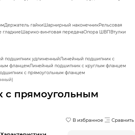
ом
Держатель гайки
Шарнирный наконечник
Рельсовая
 гладкие
Шарико-винтовая передача
Опора ШВП
Втулки
й подшипник удлиненный
Линейный подшипник с
тным фланцем
Линейный подшипник с круглым фланцем
одшипник с прямоугольным фланцем
енный)
 с прямоугольным
В избранное
Сравнить
Характеристики