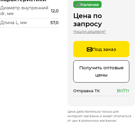
Наличие
Диаметр внутренний
12,0
dr, мм
Цена по
Длина L, мм
57,0
запросу
Нашли дешевле?
Под заказ
Получить оптовые
цены
Вт/Пт
Отправка ТК
Цена действительна только для
интернет-магазина и может отличаться
от цен в розничных магазинах