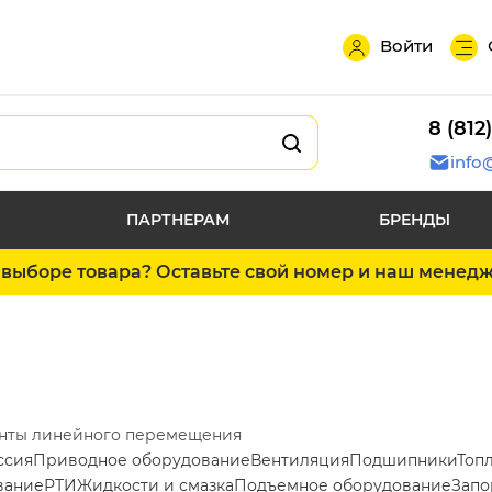
Войти
8 (812
info
ПАРТНЕРАМ
БРЕНДЫ
выборе товара? Оставьте свой номер и наш менед
нты линейного перемещения
ссия
Приводное оборудование
Вентиляция
Подшипники
Топ
вание
РТИ
Жидкости и смазка
Подъемное оборудование
Запо