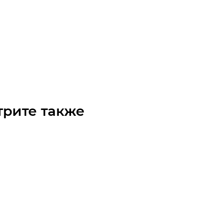
0 8M 20 Ремень (Gates)
чните наличие
Арт.: 9293-40000
 по запросу
трите также