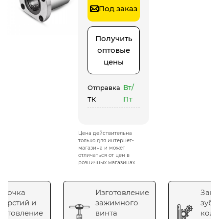
Под заказ
Получить
оптовые
цены
Вт/
Отправка
Пт
ТК
Цена действительна
только для интернет-
магазина и может
отличаться от цен в
розничных магазинах
сточка
Изготовление
Зака
верстий и
зажимного
зубч
готовление
винта
коле