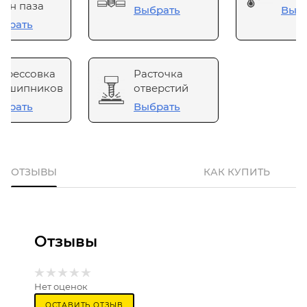
он паза
Выбрать
Выб
брать
прессовка
Расточка
одшипников
отверстий
брать
Выбрать
ОТЗЫВЫ
КАК КУПИТЬ
Отзывы
Нет оценок
ОСТАВИТЬ ОТЗЫВ