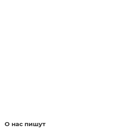
Ремень B192DELTA 4920 (GATES)
Уточните наличие
Цена по запросу
Под заказ
О нас пишут