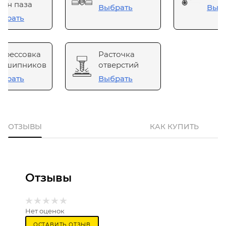
он паза
Выбрать
Выб
брать
прессовка
Расточка
одшипников
отверстий
брать
Выбрать
ОТЗЫВЫ
КАК КУПИТЬ
Отзывы
Нет оценок
ОСТАВИТЬ ОТЗЫВ