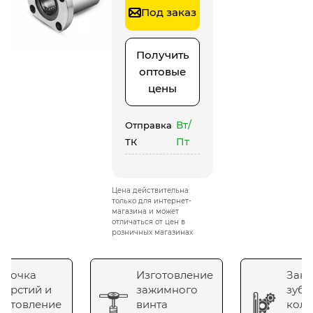
Под заказ
Получить
оптовые
цены
Вт/
Отправка
Пт
ТК
Цена действительна
только для интернет-
магазина и может
отличаться от цен в
розничных магазинах
сточка
Изготовление
Зака
верстий и
зажимного
зубч
готовление
винта
коле