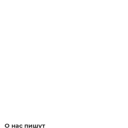
Камлок из нержавеющей стали DC-150 1 1/2" (38 мм)
Уточните наличие
Цена по запросу
Под заказ
О нас пишут