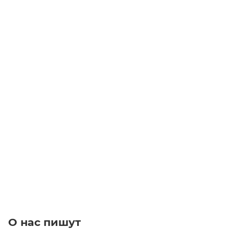
Муфта FBX - 65 NN зубчатая
Уточните наличие
14 000
₽
/шт
В корзину
О нас пишут