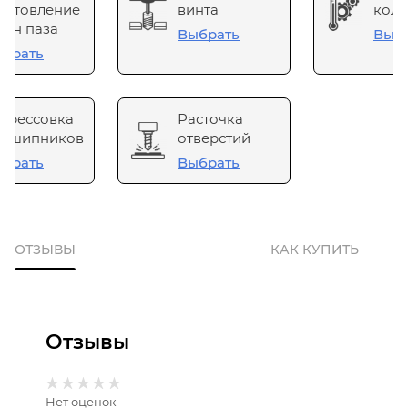
готовление
винта
коле
он паза
Выбрать
Выб
брать
прессовка
Расточка
одшипников
отверстий
брать
Выбрать
ОТЗЫВЫ
КАК КУПИТЬ
Отзывы
Нет оценок