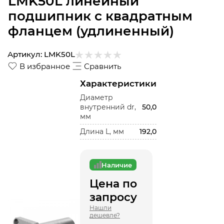
LMK50L линейный
подшипник с квадратным
фланцем (удлиненный)
Артикул:
LMK50L
В избранное
Сравнить
Характеристики
Диаметр
внутренний dr,
50,0
мм
Длина L, мм
192,0
Наличие
Цена по
запросу
Нашли
дешевле?