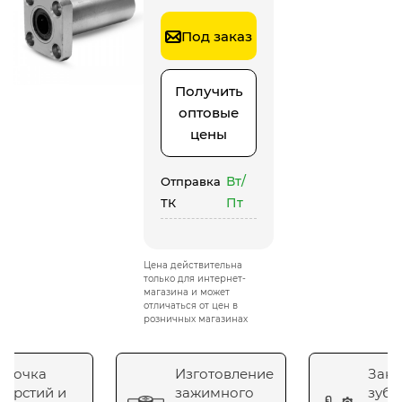
Под заказ
Получить
оптовые
цены
Вт/
Отправка
Пт
ТК
Цена действительна
только для интернет-
магазина и может
отличаться от цен в
розничных магазинах
сточка
Изготовление
Зака
верстий и
зажимного
зубч