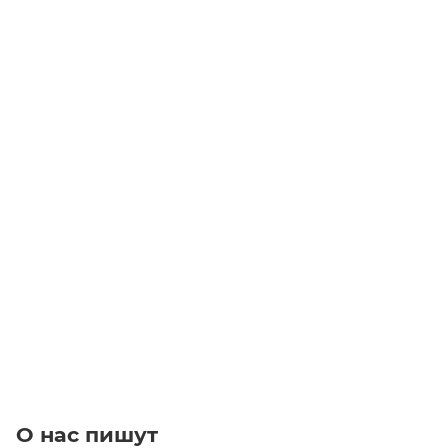
RCK 11 140x190 Муфта
Уточните наличие
24 500
₽
/шт
В корзину
О нас пишут