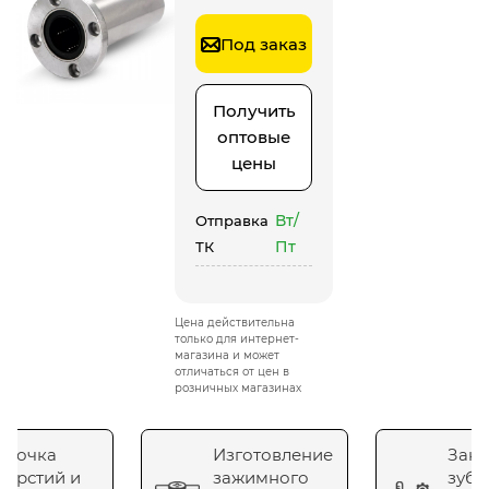
Под заказ
Получить
оптовые
цены
Вт/
Отправка
Пт
ТК
Цена действительна
только для интернет-
магазина и может
отличаться от цен в
розничных магазинах
сточка
Изготовление
Зака
верстий и
зажимного
зубч