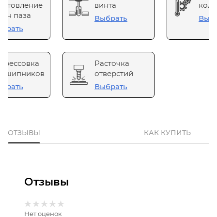
готовление
винта
коле
он паза
Выбрать
Выб
брать
прессовка
Расточка
одшипников
отверстий
брать
Выбрать
ОТЗЫВЫ
КАК КУПИТЬ
Отзывы
Нет оценок