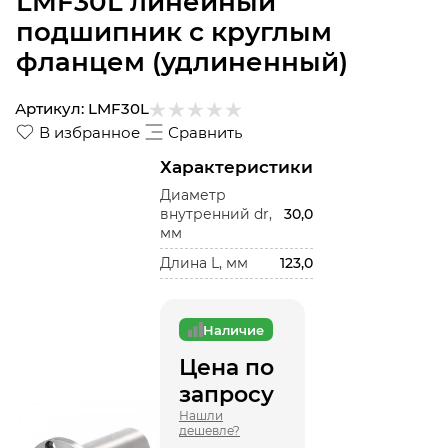
LMF30L линейный
подшипник с круглым
фланцем (удлиненный)
Артикул:
LMF30L
В избранное
Сравнить
Характеристики
Диаметр
внутренний dr,
30,0
мм
Длина L, мм
123,0
Наличие
Цена по
запросу
Нашли
дешевле?