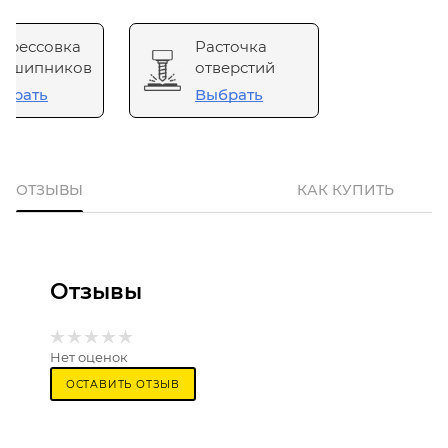
прессовка
Расточка
одшипников
отверстий
брать
Выбрать
ОТЗЫВЫ
КАК КУПИТЬ
Отзывы
Нет оценок
ОСТАВИТЬ ОТЗЫВ