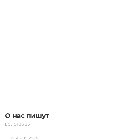
Ремень HTD 3M-25-210 (Contitech)
Уточните наличие
Цена по запросу
Под заказ
О нас пишут
ВСЕ ОТЗЫВЫ
17 ИЮЛЯ 2025