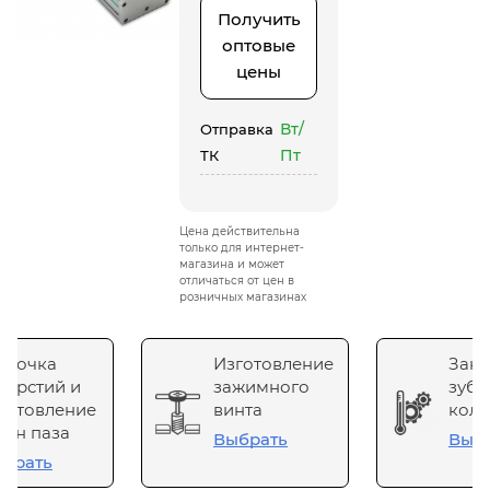
Получить
оптовые
цены
Вт/
Отправка
Пт
ТК
Цена действительна
только для интернет-
магазина и может
отличаться от цен в
розничных магазинах
сточка
Изготовление
Зака
верстий и
зажимного
зубч
готовление
винта
коле
он паза
Выбрать
Выб
брать