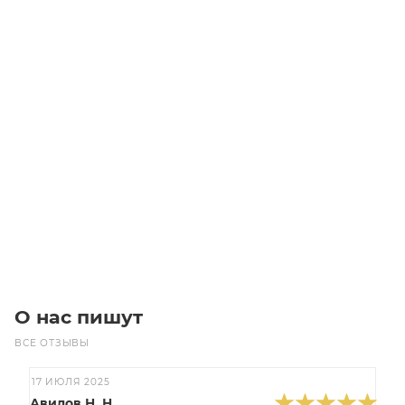
6XM 90S 4 1.1/1500 В5 Электродвигатель
Уточните наличие
Цена по запросу
Под заказ
О нас пишут
ВСЕ ОТЗЫВЫ
17 ИЮЛЯ 2025
Авилов Н. Н.