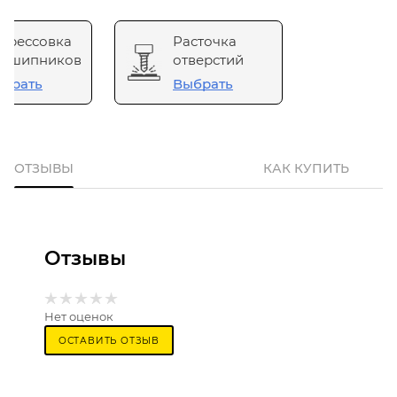
прессовка
Расточка
одшипников
отверстий
брать
Выбрать
ОТЗЫВЫ
КАК КУПИТЬ
Отзывы
Нет оценок
ОСТАВИТЬ ОТЗЫВ