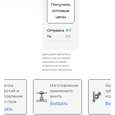
Получить
оптовые
цены
Вт/
Отправка
Пт
ТК
Цена действительна
только для интернет-
магазина и может
отличаться от цен в
розничных магазинах
сточка
Изготовление
Зака
верстий и
зажимного
зубч
готовление
винта
коле
он паза
Выбрать
Выб
брать