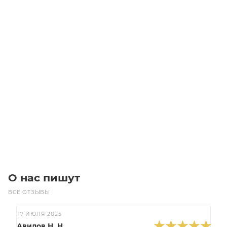
HTD 5M-09-16 Шкив зубчатый
Уточните наличие
360
₽
/шт
В корзину
О нас пишут
ВСЕ ОТЗЫВЫ
17 ИЮЛЯ 2025
Авилов Н. Н.