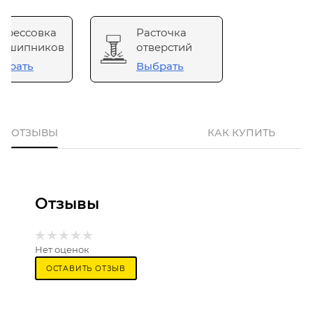
прессовка
Расточка
одшипников
отверстий
брать
Выбрать
ОТЗЫВЫ
КАК КУПИТЬ
Отзывы
Нет оценок
ОСТАВИТЬ ОТЗЫВ