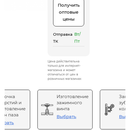
Получить
оптовые
цены
Вт/
Отправка
Пт
ТК
Цена действительна
только для интернет-
магазина и может
отличаться от цен в
розничных магазинах
сточка
Изготовление
Зака
верстий и
зажимного
зубч
готовление
винта
коле
он паза
Выбрать
Выб
брать