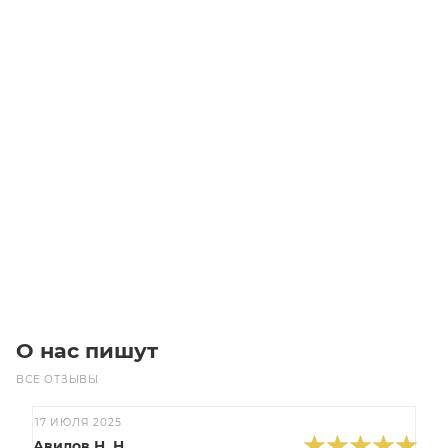
Мотор-редуктор CHM 050 15 P71 B5 V6 CHT80A 4 W SERV
Уточните наличие
Цена по запросу
Под заказ
О нас пишут
ВСЕ ОТЗЫВЫ
17 ИЮЛЯ 2025
Авилов Н. Н.