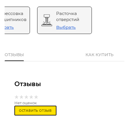
прессовка
Расточка
одшипников
отверстий
брать
Выбрать
ОТЗЫВЫ
КАК КУПИТЬ
Отзывы
Нет оценок
ОСТАВИТЬ ОТЗЫВ