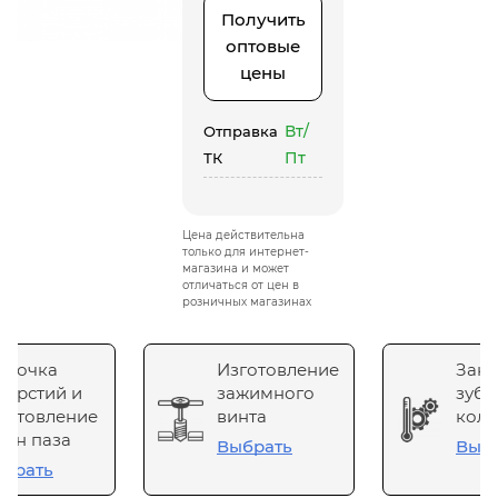
Получить
оптовые
цены
Вт/
Отправка
Пт
ТК
Цена действительна
только для интернет-
магазина и может
отличаться от цен в
розничных магазинах
сточка
Изготовление
Зака
верстий и
зажимного
зубч
готовление
винта
коле
он паза
Выбрать
Выб
брать