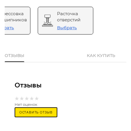
прессовка
Расточка
одшипников
отверстий
брать
Выбрать
ОТЗЫВЫ
КАК КУПИТЬ
Отзывы
Нет оценок
ОСТАВИТЬ ОТЗЫВ