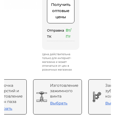
Получить
оптовые
цены
Вт/
Отправка
Пт
ТК
Цена действительна
только для интернет-
магазина и может
отличаться от цен в
розничных магазинах
сточка
Изготовление
Зака
верстий и
зажимного
зубч
готовление
винта
коле
он паза
Выбрать
Выб
брать