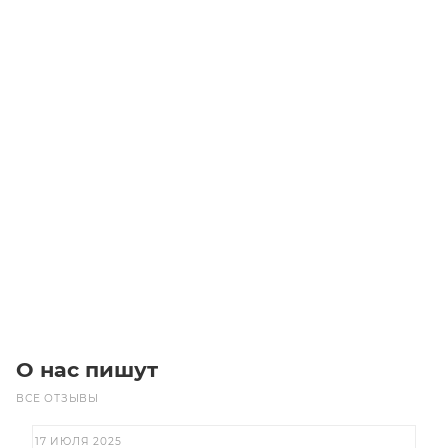
CHT BRM-S 11/14 втулка
Много
Цена по запросу
Под заказ
О нас пишут
ВСЕ ОТЗЫВЫ
17 ИЮЛЯ 2025