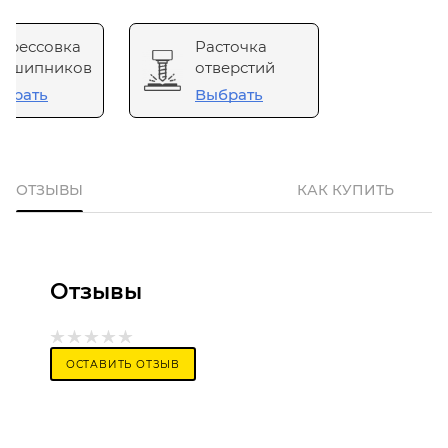
прессовка
Расточка
одшипников
отверстий
брать
Выбрать
ОТЗЫВЫ
КАК КУПИТЬ
Отзывы
ОСТАВИТЬ ОТЗЫВ