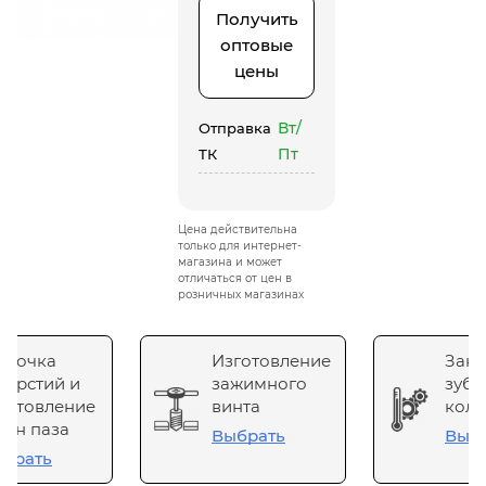
Получить
оптовые
цены
Вт/
Отправка
Пт
ТК
Цена действительна
только для интернет-
магазина и может
отличаться от цен в
розничных магазинах
сточка
Изготовление
Зака
верстий и
зажимного
зубч
готовление
винта
коле
он паза
Выбрать
Выб
брать