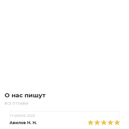
CH-08 R.30 100F28 червячный редуктор Chiaravalli
Уточните наличие
Цена по запросу
Под заказ
О нас пишут
ВСЕ ОТЗЫВЫ
17 ИЮЛЯ 2025
Авилов Н. Н.