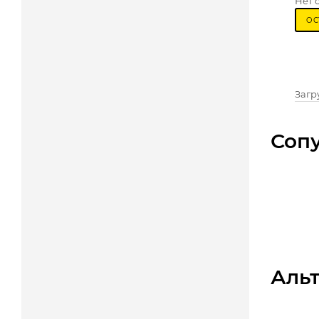
Нет 
ОС
Загру
Соп
Аль