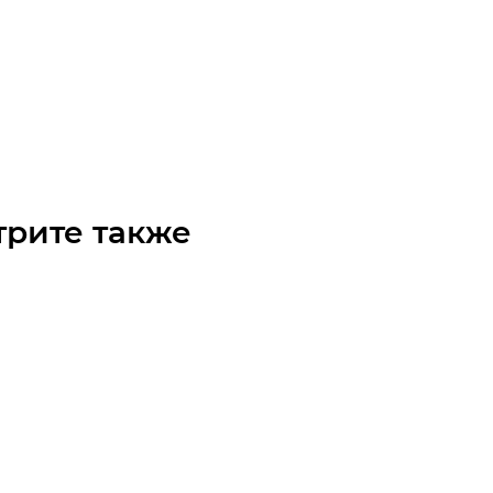
тель двухрядной цепи нержавеющая сталь EGE 1-3/8
чните наличие
Арт.: 94070902SS
₽
/шт
трите также