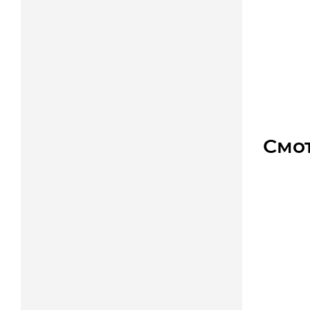
Натяжи
Уто
6 120
Смо