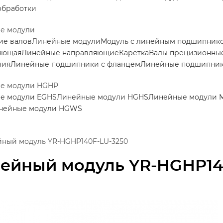
обработки
е модули
ие валов
Линейные модули
Модуль с линейным подшипник
яющая
Линейные направляющие
Каретка
Валы прецизионные
ния
Линейные подшипники с фланцем
Линейные подшипни
е модули HGHP
е модули EGHS
Линейные модули HGHS
Линейные модули
нейные модули HGWS
ный модуль YR-HGHP140F-LU-3250
ейный модуль YR-HGHP14