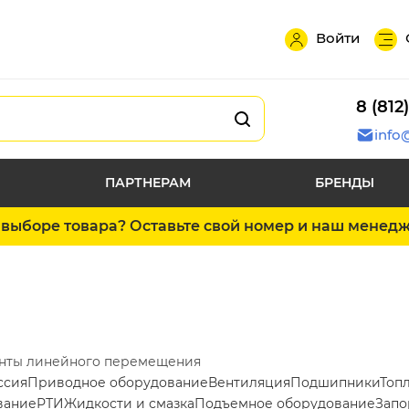
Войти
8 (812
info
ПАРТНЕРАМ
БРЕНДЫ
выборе товара? Оставьте свой номер и наш менед
нты линейного перемещения
ссия
Приводное оборудование
Вентиляция
Подшипники
Топ
вание
РТИ
Жидкости и смазка
Подъемное оборудование
Запо