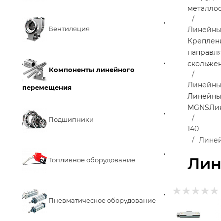
металло
Вентиляция
Линейны
Креплен
направл
скольже
Компоненты линейного
Линейны
перемещения
Линейны
MGNS
Ли
Подшипники
140
Линей
Лин
Топливное оборудование
Пневматическое оборудование