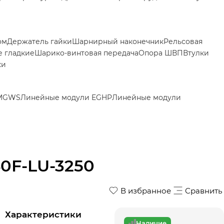
ом
Держатель гайки
Шарнирный наконечник
Рельсовая
 гладкие
Шарико-винтовая передача
Опора ШВП
Втулки
ки
 MGWS
Линейные модули EGHP
Линейные модули
0F-LU-3250
В избранное
Сравнить
Характеристики
Наличие