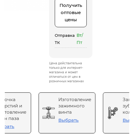
Получить
оптовые
цены
Вт/
Отправка
Пт
ТК
Цена действительна
только для интернет-
магазина и может
отличаться от цен в
розничных магазинах
сточка
Изготовление
Зака
верстий и
зажимного
зубч
готовление
винта
коле
он паза
Выбрать
Выб
брать