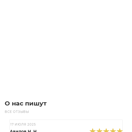
2517 D35 Втулка
Достаточно
1 590
₽
/шт
В корзину
О нас пишут
ВСЕ ОТЗЫВЫ
17 ИЮЛЯ 2025
Авилов Н. Н.