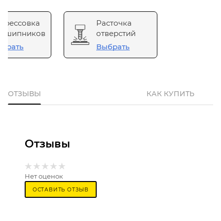
прессовка
Расточка
одшипников
отверстий
брать
Выбрать
ОТЗЫВЫ
КАК КУПИТЬ
Отзывы
Нет оценок
ОСТАВИТЬ ОТЗЫВ