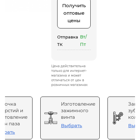
Получить
оптовые
цены
Вт/
Отправка
Пт
ТК
Цена действительна
только для интернет-
магазина и может
отличаться от цен в
розничных магазинах
сточка
Изготовление
Зака
верстий и
зажимного
зубч
готовление
винта
коле
он паза
Выбрать
Выб
брать