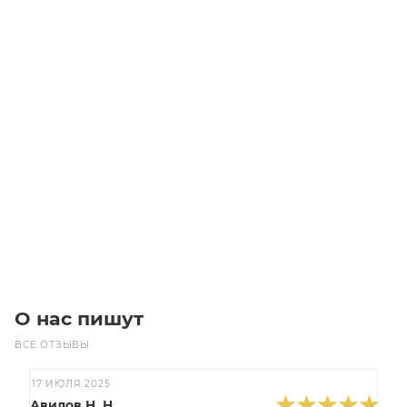
Звездочка 28B-2 со ступицей, под расточку, Z=25
Уточните наличие
Цена по запросу
Под заказ
О нас пишут
ВСЕ ОТЗЫВЫ
17 ИЮЛЯ 2025
Авилов Н. Н.