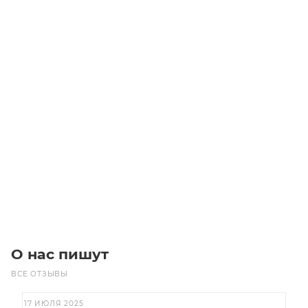
T2.5-620-4 Ремень (Gates)
Уточните наличие
Цена по запросу
Под заказ
О нас пишут
ВСЕ ОТЗЫВЫ
17 ИЮЛЯ 2025