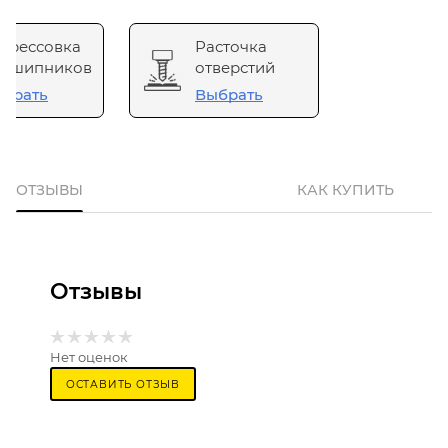
прессовка
Расточка
одшипников
отверстий
брать
Выбрать
ОТЗЫВЫ
КАК КУПИТЬ
Отзывы
Нет оценок
ОСТАВИТЬ ОТЗЫВ