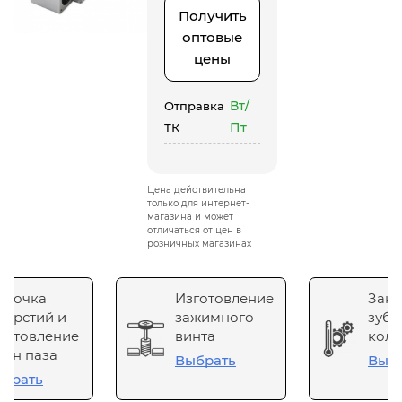
Получить
оптовые
цены
Вт/
Отправка
Пт
ТК
Цена действительна
только для интернет-
магазина и может
отличаться от цен в
розничных магазинах
сточка
Изготовление
Зака
верстий и
зажимного
зубч
готовление
винта
коле
он паза
Выбрать
Выб
брать