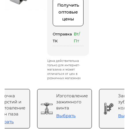
Получить
оптовые
цены
Вт/
Отправка
Пт
ТК
Цена действительна
только для интернет-
магазина и может
отличаться от цен в
розничных магазинах
сточка
Изготовление
Зака
верстий и
зажимного
зубч
готовление
винта
коле
он паза
Выбрать
Выб
брать