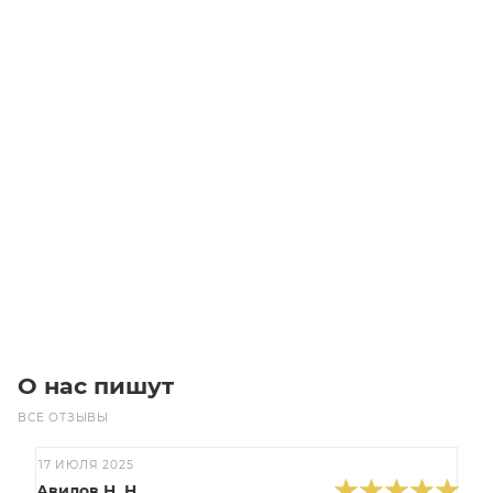
CH-04 R.60 63F11 червячный редуктор Chiaravalli
Уточните наличие
Цена по запросу
Под заказ
О нас пишут
ВСЕ ОТЗЫВЫ
17 ИЮЛЯ 2025
Авилов Н. Н.