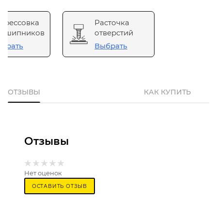
прессовка
Расточка
одшипников
отверстий
брать
Выбрать
ОТЗЫВЫ
КАК КУПИТЬ
Отзывы
Нет оценок
ОСТАВИТЬ ОТЗЫВ