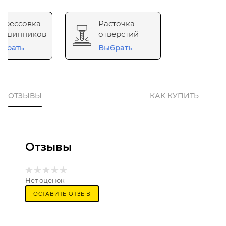
прессовка
Расточка
одшипников
отверстий
брать
Выбрать
ОТЗЫВЫ
КАК КУПИТЬ
Отзывы
Нет оценок
ОСТАВИТЬ ОТЗЫВ