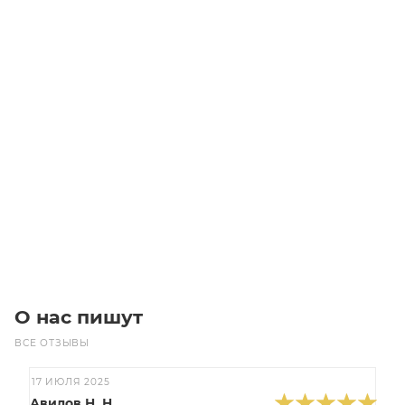
Виброопора EC(B) 10Х15 М4Х11 45SH
Уточните наличие
Цена по запросу
Под заказ
О нас пишут
ВСЕ ОТЗЫВЫ
17 ИЮЛЯ 2025
Авилов Н. Н.