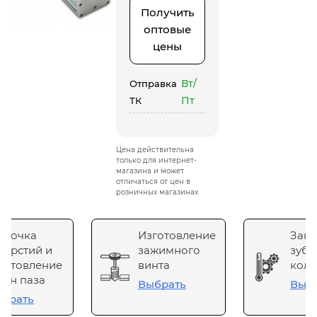
Получить
оптовые
цены
Вт/
Отправка
Пт
ТК
Цена действительна
только для интернет-
магазина и может
отличаться от цен в
розничных магазинах
сточка
Изготовление
Зака
верстий и
зажимного
зубч
готовление
винта
коле
он паза
Выбрать
Выб
брать