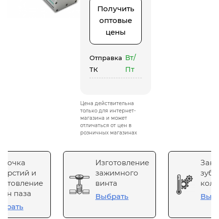
Получить
оптовые
цены
Вт/
Отправка
Пт
ТК
Цена действительна
только для интернет-
магазина и может
отличаться от цен в
розничных магазинах
сточка
Изготовление
Зака
верстий и
зажимного
зубч
готовление
винта
коле
он паза
Выбрать
Выб
брать