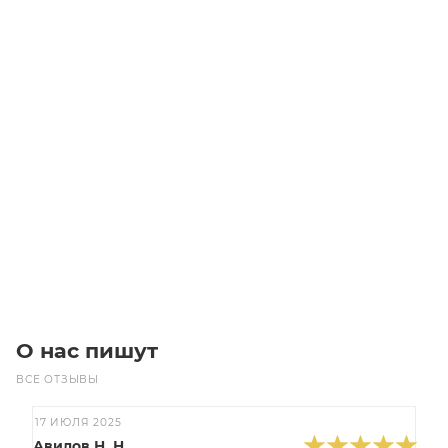
HTD 1176 3M 15 Ремень (Gates)
Уточните наличие
Цена по запросу
Под заказ
О нас пишут
ВСЕ ОТЗЫВЫ
17 ИЮЛЯ 2025
Авилов Н. Н.