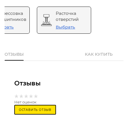
прессовка
Расточка
одшипников
отверстий
брать
Выбрать
ОТЗЫВЫ
КАК КУПИТЬ
Отзывы
Нет оценок
ОСТАВИТЬ ОТЗЫВ