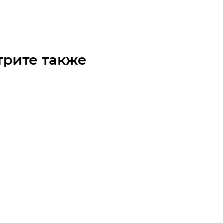
/шт
трите также