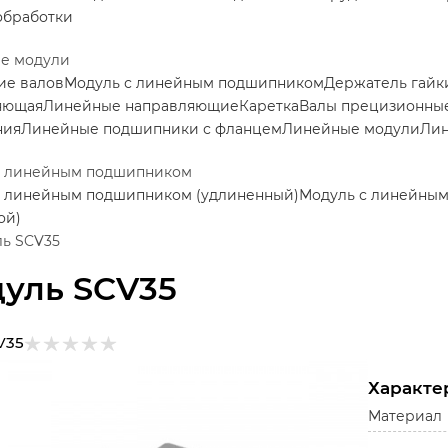
обработки
е модули
ие валов
Модуль с линейным подшипником
Держатель гайк
яющая
Линейные направляющие
Каретка
Валы прецизионные
ния
Линейные подшипники с фланцем
Линейные модули
Ли
с линейным подшипником
с линейным подшипником (удлиненный)
Модуль с линейны
ой)
ь SCV35
уль SCV35
V35
Характе
Материал