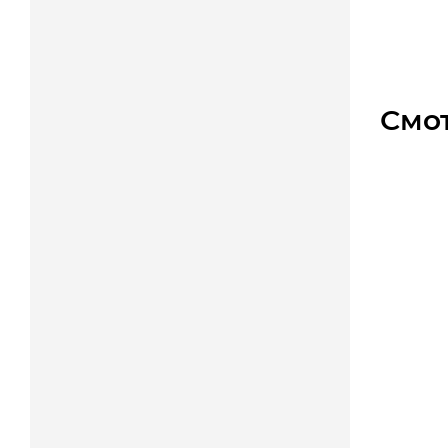
360
₽
Смо