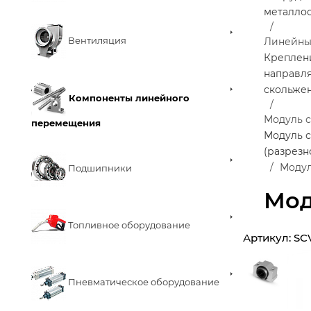
металло
Вентиляция
Линейны
Креплен
направл
скольже
Компоненты линейного
Модуль 
перемещения
Модуль 
(разрезн
Модул
Подшипники
Мод
Топливное оборудование
Артикул:
SC
Пневматическое оборудование