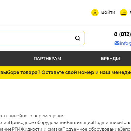
Войти
8 (812
info
ПАРТНЕРАМ
БРЕНДЫ
выборе товара? Оставьте свой номер и наш менед
нты линейного перемещения
ссия
Приводное оборудование
Вентиляция
Подшипники
Топ
вание
РТИ
Жидкости и смазка
Подъемное оборудование
Запо