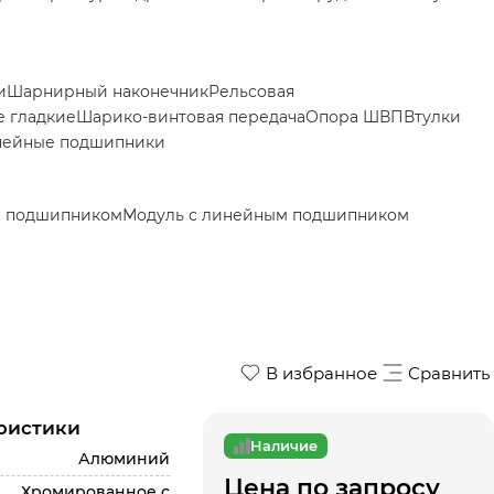
и
Шарнирный наконечник
Рельсовая
 гладкие
Шарико-винтовая передача
Опора ШВП
Втулки
нейные подшипники
м подшипником
Модуль с линейным подшипником
В избранное
Сравнить
ристики
Наличие
Алюминий
Цена по запросу
Хромированное с