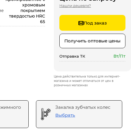
хромовым
Нашли дешевле?
ие
покрытием
твердостью HRC
65
Под заказ
Получить оптовые цены
Вт/Пт
Отправка ТК
Цена действительна только для интернет-
магазина и может отличаться от цен в
розничных магазинах
ажимного
Закалка зубчатых колес
Выбрать