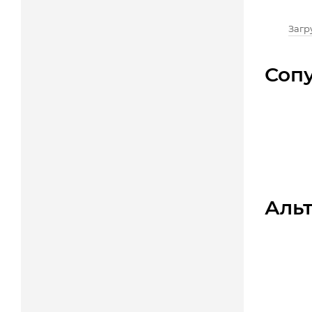
Загру
Соп
Аль